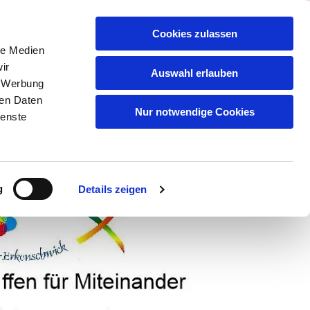
Cookies zulassen
le Medien
ir
Auswahl erlauben
, Werbung
ren Daten
Nur notwendige Cookies
ienste
SMITTEL
KLEIDUNG/HAUSHALT
BERICHTE AUS DER PRESSE U.Ä.
g
Details zeigen