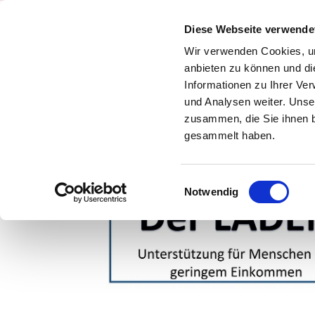
Diese Webseite verwende
Wir verwenden Cookies, um
DER LADEN
anbieten zu können und di
Informationen zu Ihrer Ve
und Analysen weiter. Unse
zusammen, die Sie ihnen b
WAS IST DER LA
gesammelt haben.
LOGISTIK/ORGANI
Einwilligungsauswahl
Notwendig