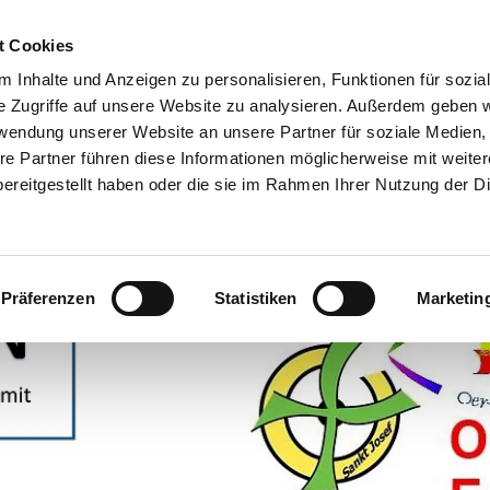
t Cookies
 Inhalte und Anzeigen zu personalisieren, Funktionen für sozia
e Zugriffe auf unsere Website zu analysieren. Außerdem geben w
rwendung unserer Website an unsere Partner für soziale Medien
re Partner führen diese Informationen möglicherweise mit weite
ereitgestellt haben oder die sie im Rahmen Ihrer Nutzung der D
DEN ?
AKTUELLES/TERMINE
DIE KUNDEN/AUSWEISE
LEBEN
SATION
SPENDEN/FÖRDERER
SONDERAKTIONEN
HISTORIE
Präferenzen
Statistiken
Marketin