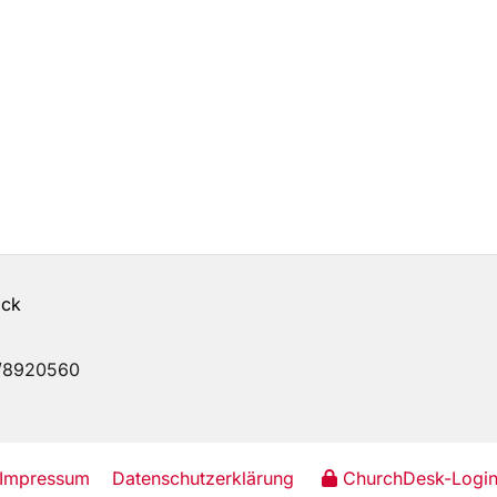
ick
68/8920560
Impressum
Datenschutzerklärung
ChurchDesk-Logi