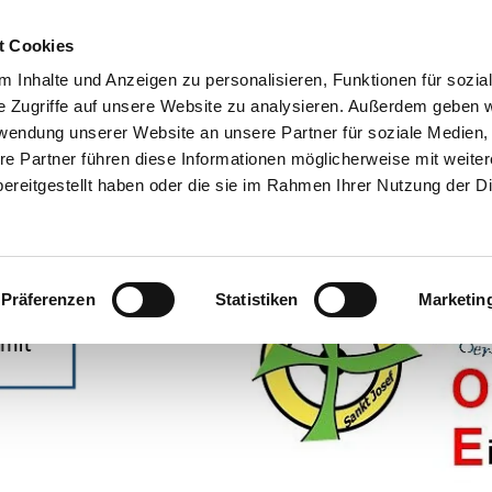
t Cookies
 Inhalte und Anzeigen zu personalisieren, Funktionen für sozia
e Zugriffe auf unsere Website zu analysieren. Außerdem geben w
rwendung unserer Website an unsere Partner für soziale Medien
DEN ?
AKTUELLES/TERMINE
DIE KUNDEN/AUSWEISE
LEBEN
re Partner führen diese Informationen möglicherweise mit weite
SATION
SPENDEN/FÖRDERER
SONDERAKTIONEN
HISTORIE
ereitgestellt haben oder die sie im Rahmen Ihrer Nutzung der D
Präferenzen
Statistiken
Marketin