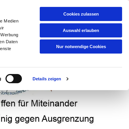
Cookies zulassen
le Medien
ir
Auswahl erlauben
, Werbung
SMITTEL
KLEIDUNG/HAUSHALT
ren Daten
BERICHTE AUS DER PRESSE U.Ä.
Nur notwendige Cookies
ienste
g
Details zeigen