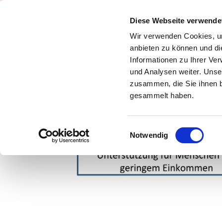
Diese Webseite verwende
DER LADEN
Wir verwenden Cookies, um
anbieten zu können und di
Informationen zu Ihrer Ve
WAS IST DER LA
und Analysen weiter. Unse
LOGISTIK/ORGANI
zusammen, die Sie ihnen b
gesammelt haben.
Einwilligungsauswahl
Notwendig