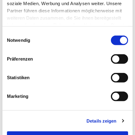
soziale Medien, Werbung und Analysen weiter. Unsere
Partner führen diese Informationen möglicherweise mit
weiteren Daten zusammen, die Sie ihnen bereitgestellt
haben oder die sie im Rahmen Ihrer Nutzung der Dienste
gesammelt haben.
Einwilligungsauswahl
Notwendig
Mittwoch, 9. Dezember 2026, 10:00 -
Präferenzen
12:00 Uhr
Statistiken
Der LADEN, Goethestr. 2, 45739 Oer-
Erkenschwick
Marketing
Details zeigen