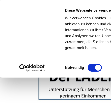
Diese Webseite verwende
Wir verwenden Cookies, um
DER LADEN
anbieten zu können und di
Informationen zu Ihrer Ve
und Analysen weiter. Unse
zusammen, die Sie ihnen b
WAS IST DER LA
gesammelt haben.
LOGISTIK/ORGANI
Einwilligungsauswahl
Notwendig