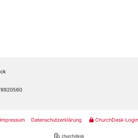
ick
68/8920560
Impressum
Datenschutzerklärung
ChurchDesk-Logi