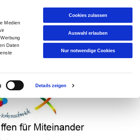
Cookies zulassen
le Medien
ir
Auswahl erlauben
, Werbung
ren Daten
Nur notwendige Cookies
ienste
SMITTEL
KLEIDUNG/HAUSHALT
BERICHTE AUS DER PRESSE U.Ä.
g
Details zeigen