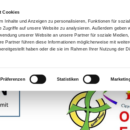
t Cookies
 Inhalte und Anzeigen zu personalisieren, Funktionen für sozia
e Zugriffe auf unsere Website zu analysieren. Außerdem geben w
rwendung unserer Website an unsere Partner für soziale Medien
re Partner führen diese Informationen möglicherweise mit weite
ereitgestellt haben oder die sie im Rahmen Ihrer Nutzung der D
DEN ?
AKTUELLES/TERMINE
DIE KUNDEN/AUSWEISE
LEBEN
SATION
SPENDEN/FÖRDERER
SONDERAKTIONEN
HISTORIE
Präferenzen
Statistiken
Marketin