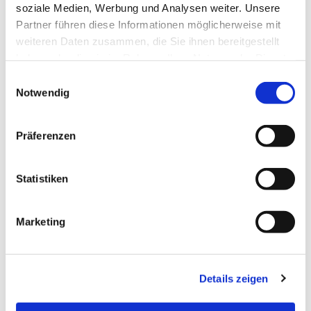
soziale Medien, Werbung und Analysen weiter. Unsere
Partner führen diese Informationen möglicherweise mit
weiteren Daten zusammen, die Sie ihnen bereitgestellt
haben oder die sie im Rahmen Ihrer Nutzung der Dienste
gesammelt haben.
Einwilligungsauswahl
Notwendig
Samstag, 5. September 2026, 11:00 -
Präferenzen
14:00 Uhr
Statistiken
ev. Gemeindehaus, Dierich-Bonhoeffer
Platz 1, 45739 Oer-Erkenschwick
Marketing
Details zeigen